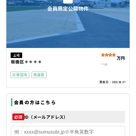
会員限定公開物件
****
土地
万円
板橋区＊＊＊＊
**坪
区画図有
南道路
更新日：
2026.08.07
会員の方はこちら
ID（メールアドレス）
必須