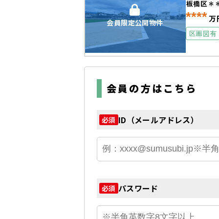
板橋区＊
****
万
会員限定公開物件
区画図有
会員の方はこちら
ID（メールアドレス）
必須
パスワード
必須