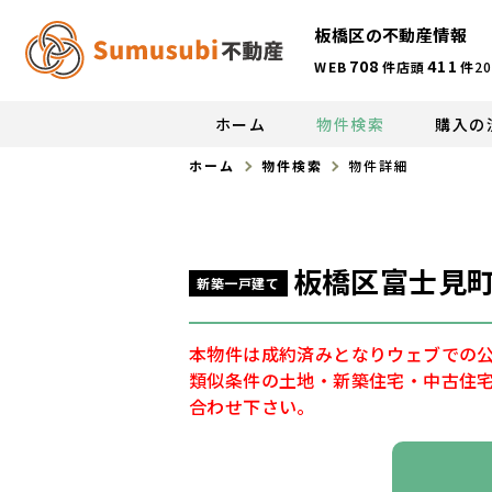
板橋区の不動産情報
708
411
WEB
件
店頭
件
20
ホーム
物件検索
購入の
ホーム
物件検索
物件詳細
板橋区富士見町
新築一戸建て
本物件は成約済みとなりウェブでの
類似条件の土地・新築住宅・中古住
合わせ下さい。