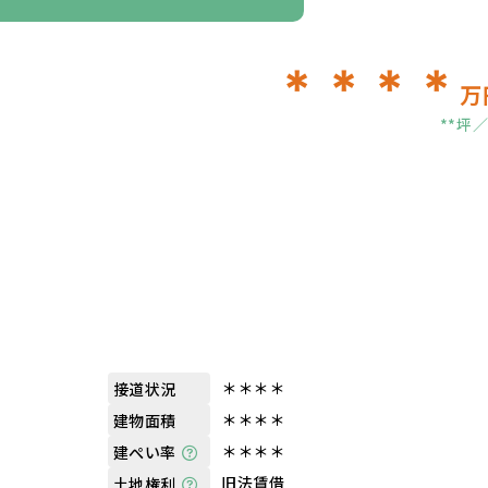
＊＊＊＊
万
**坪
＊＊＊＊
接道状況
＊＊＊＊
建物面積
＊＊＊＊
建ぺい率
旧法賃借
土地権利