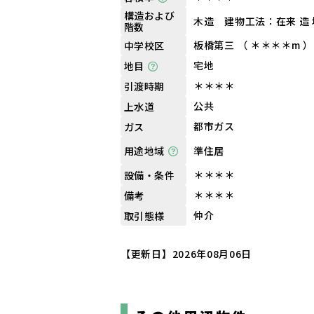
構造および
木造 建物工法：在来 造 
階数
板橋第三 （ ＊＊＊＊m ）
中学校区
宅地
地目
＊＊＊＊
引渡時期
公共
上水道
都市ガス
ガス
準住居
用途地域
＊＊＊＊
設備・条件
＊＊＊＊
備考
仲介
取引態様
【更新日】2026年08月06日