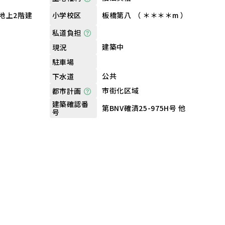
地上2階建
板橋第八 （ ＊＊＊＊m ）
小学校区
私道負担
建築中
現況
駐車場
公共
下水道
市街化区域
都市計画
建築確認番
第BNV確済25-975H号 他
号