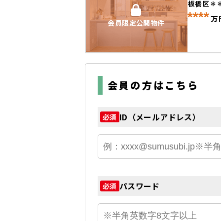
板橋区＊
****
万
会員限定公開物件
会員の方はこちら
ID（メールアドレス）
必須
パスワード
必須