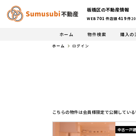
板橋区の不動産情報
701
419
WEB
件
店頭
件
20
ホーム
物件検索
購入の
ホーム
ログイン
こちらの物件は会員様限定で公開している
中古一戸