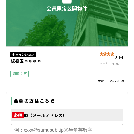
会員限定公開物件
****
中古マンション
万円
板橋区＊＊＊＊
**m²
*LDK
間取り有
更新日：
2026.08.09
会員の方はこちら
ID（メールアドレス）
必須