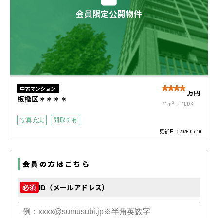
会員限定公開物件
****
中古マンション
万円
板橋区＊＊＊＊
**m²
*LDK
写真充実
間取り有
更新日：
2026.05.10
会員の方はこちら
ID（メールアドレス）
必須