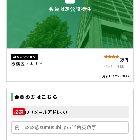
会員限定公開物件
****
中古マンション
万円
板橋区＊＊＊＊
**m²
*LDK
更新日：
2026.08.07
会員の方はこちら
ID（メールアドレス）
必須