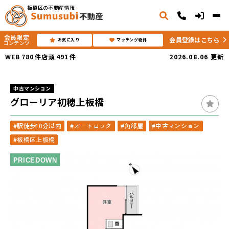
板橋区の不動産情報
会員限定
会員登録はこちら
お気に入り
マッチング物件
コンテンツ
WEB
780
件
店頭
491
件
2026.08.06
更新
中古マンション
グローリア初穂上板橋
#駅徒歩10分以内
#オートロック
#角部屋
#中古マンション
#板橋区上板橋
PRICEDOWN