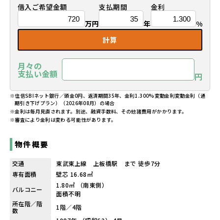
借入ご希望金額
支払期間
金利
万円
年
%
計算
月々の
支払い金額
円
※住信SBIネット銀行／頭金0円、返済期間35年、金利1.300%変動金利変動金利（通
期引き下げプラン）（2026年08月）の場合
※金利は毎月見直されます。別途、融資手数料、その他諸費用がかかります。
※審査により金利は変わる可能性があります。
物件概要
交通
東武東上線 上板橋駅 まで 徒歩7分
専有面積
壁芯 16.68㎡
1.80㎡ （南東側）
バルコニー
面積不明
所在階／階
1階／4階
数