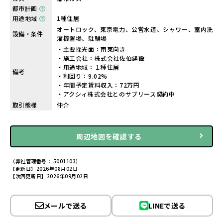
都市計画
用途地域
1種住居
オートロック、東京電力、公営水道、シャワー、室内洗
設備・条件
濯機置場、駐輪場
・主要採光面：南東向き
・施工会社：株式会社佐伯建設
・用途地域：１種住居
備考
・利回り：9.02%
・年間予定賃料収入：72万円
・アクシィ株式会社とのサブリース契約中
取引態様
仲介
周辺地図を確認する
（弊社管理番号： 5001103）
【更新日】2026年08月02日
【次回更新日】2026年09月02日
メールで送る
LINEで送る