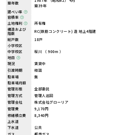
1987年 （昭和62） 4月
築年数
築39年
建ぺい率
容積率
土地権利
所有権
構造および
RC(鉄筋コンクリート) 造 地上4階建
階数
総戸数
18戸
小学校区
中学校区
桜川 （ 900m ）
地目
現況
賃貸中
引渡時期
相談
駐車場
無
駐車場月額
管理形態
全部委託
管理方式
管理人巡回
管理会社
株式会社グローリア
管理費
9,170円
修繕積立費
8,340円
上水道
下水道
公共
ガス
都市ガス