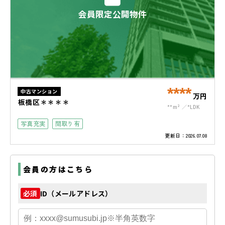
会員限定公開物件
****
中古マンション
万円
板橋区＊＊＊＊
**m²
*LDK
写真充実
間取り有
更新日：
2026.07.08
会員の方はこちら
ID（メールアドレス）
必須