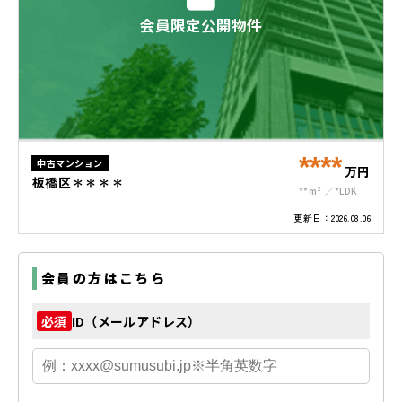
会員限定公開物件
****
中古マンション
万円
板橋区＊＊＊＊
**m²
*LDK
更新日：
2026.08.06
会員の方はこちら
ID（メールアドレス）
必須