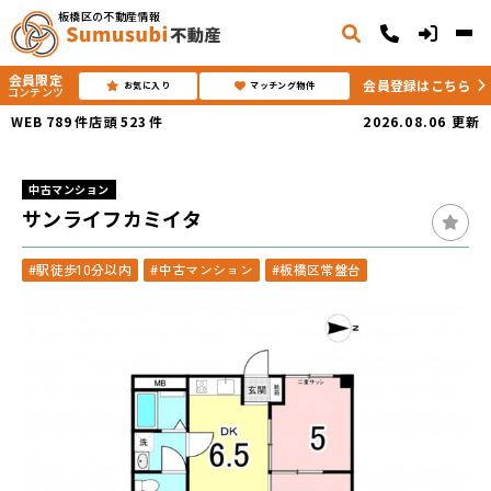
板橋区の不動産情報
会員限定
会員登録はこちら
お気に入り
マッチング物件
コンテンツ
WEB
789
件
店頭
523
件
2026.08.06
更新
中古マンション
サンライフカミイタ
#駅徒歩10分以内
#中古マンション
#板橋区常盤台