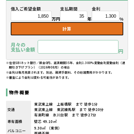
借入ご希望金額
支払期間
金利
万円
年
%
計算
月々の
支払い金額
円
※住信SBIネット銀行／頭金0円、返済期間35年、金利1.300%変動金利変動金利（通
期引き下げプラン）（2026年08月）の場合
※金利は毎月見直されます。別途、融資手数料、その他諸費用がかかります。
※審査により金利は変わる可能性があります。
物件概要
東武東上線 上板橋駅 まで 徒歩1分
交通
東武東上線 東武練馬駅 まで 徒歩20分
有楽町線 氷川台駅 まで 徒歩27分
専有面積
壁芯 49.10㎡
9.30㎡ （東側）
バルコニー
面積不明