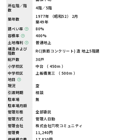
所在階／階
4階／5階
数
1977年 （昭和52） 2月
築年数
築49年
建ぺい率
80%
容積率
400%
土地権利
普通地上
構造および
RC(鉄筋コンクリート) 造 地上5階建
階数
総戸数
30戸
小学校区
中台 （ 450m ）
中学校区
上板橋第三 （ 500m ）
地目
現況
空
引渡時期
相談
駐車場
無
駐車場月額
管理形態
全部委託
管理方式
管理人日勤
管理会社
株式会社穴吹コミュニティ
管理費
11,240円
修繕積立費
17,820円