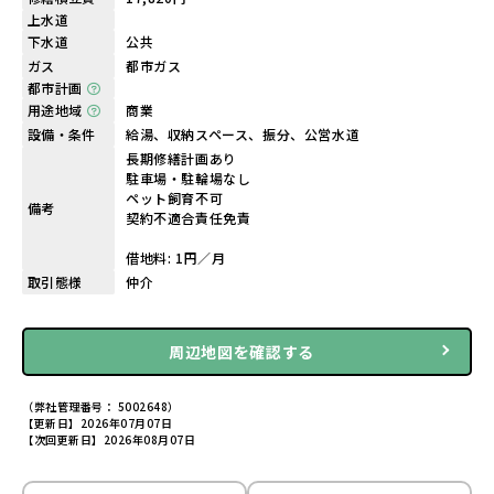
上水道
下水道
公共
ガス
都市ガス
都市計画
用途地域
商業
設備・条件
給湯、収納スペース、振分、公営水道
長期修繕計画あり
駐車場・駐輪場なし
ペット飼育不可
備考
契約不適合責任免責
借地料: 1円／月
取引態様
仲介
周辺地図を確認する
（弊社管理番号： 5002648）
【更新日】2026年07月07日
【次回更新日】2026年08月07日