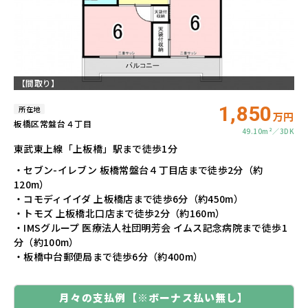
【間取り】
1,850
所在地
万円
板橋区常盤台４丁目
49.10m²
3DK
東武東上線「上板橋」駅まで徒歩1分
・セブン-イレブン 板橋常盤台４丁目店まで徒歩2分（約
120m）
・コモディイイダ 上板橋店まで徒歩6分（約450m）
・トモズ 上板橋北口店まで徒歩2分（約160m）
・IMSグループ 医療法人社団明芳会 イムス記念病院まで徒歩1
分（約100m）
・板橋中台郵便局まで徒歩6分（約400m）
月々の支払例
【※ボーナス払い無し】