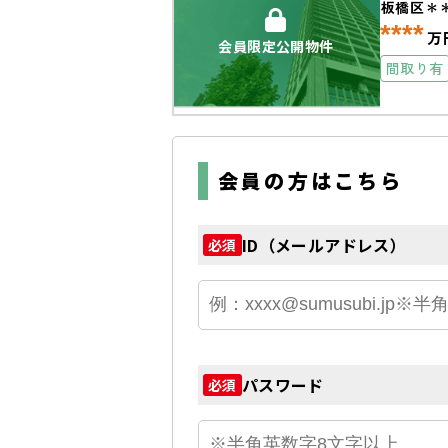
板橋区＊
****
万
会員限定公開物件
間取り有
会員の方はこちら
ID（メールアドレス）
必須
パスワード
必須