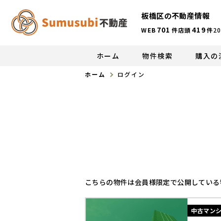
板橋区の不動産情報
701
419
WEB
件
店頭
件
20
ホーム
物件検索
購入の
ホーム
ログイン
こちらの物件は会員様限定で公開している
中古マン