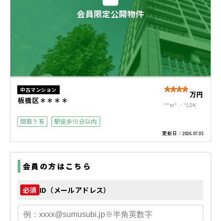
会員限定公開物件
****
中古マンション
万円
板橋区＊＊＊＊
**m²
*LDK
間取り有
駅徒歩10分以内
更新日：
2026.07.03
会員の方はこちら
ID（メールアドレス）
必須