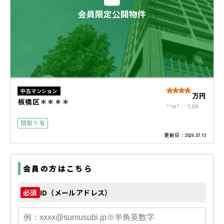
会員限定公開物件
****
中古マンション
万円
板橋区＊＊＊＊
**m²
*LDK
間取り有
更新日：
2026.07.13
会員の方はこちら
ID（メールアドレス）
必須