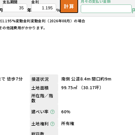
月々の
支払い金額
支払期間
金利
計算
円
年
%
.195%変動金利変動金利（2026年08月）の場合
その他諸費用がかかります。
で 徒歩7分
南側 公道8.4m 間口約9m
接道状況
99.75㎡ （30.17坪）
土地面積
所在階／階
数
60%
建ぺい率
所有権
土地権利
総戸数