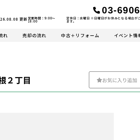
03-6906
営業時間：9:00〜
定休日：水曜日 ※日曜日がお休みとなる場合が
26.08.08
更新
18:00
ます。
流れ
売却の流れ
中古＋リフォーム
イベント情
根２丁目
お気に入り追加