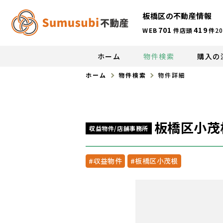
板橋区の不動産情報
701
419
WEB
件
店頭
件
20
ホーム
物件検索
購入の
ホーム
物件検索
物件詳細
板橋区小茂
収益物件/店舗事務所
#収益物件
#板橋区小茂根