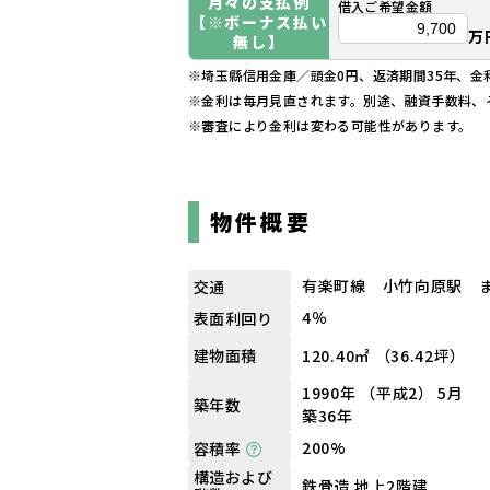
月々の支払例
借入ご希望金額
【※ボーナス払い
万
無し】
※埼玉縣信用金庫／頭金0円、返済期間35年、金利1
※金利は毎月見直されます。別途、融資手数料、
※審査により金利は変わる可能性があります。
物件概要
有楽町線 小竹向原駅 ま
交通
4％
表面利回り
120.40㎡ （36.42坪）
建物面積
1990年 （平成2） 5月
築年数
築36年
200%
容積率
構造および
鉄骨造 地上2階建