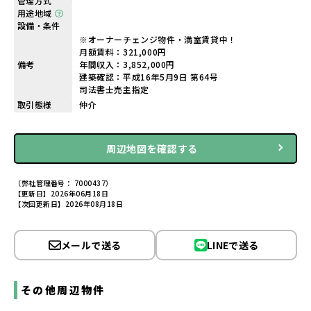
管理方式
用途地域
設備・条件
※オーナーチェンジ物件・満室賃貸中！
月額賃料：321,000円
備考
年間収入：3,852,000円
建築確認：平成16年5月9日 第64号
司法書士売主指定
取引態様
仲介
周辺地図を確認する
（弊社管理番号： 7000437）
【更新日】2026年06月18日
【次回更新日】2026年08月18日
メールで送る
LINEで送る
その他周辺物件