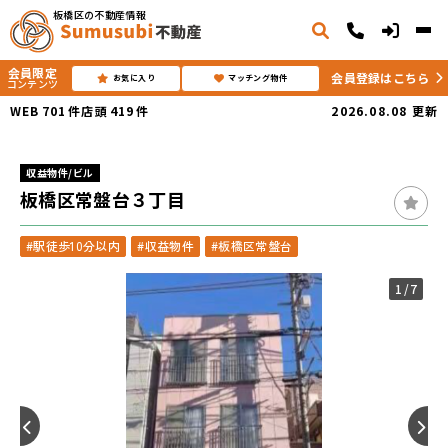
板橋区の不動産情報
会員限定
会員登録はこちら
お気に入り
マッチング物件
コンテンツ
WEB
701
件
店頭
419
件
2026.08.08
更新
収益物件/ビル
板橋区常盤台３丁目
#駅徒歩10分以内
#収益物件
#板橋区常盤台
1
/7