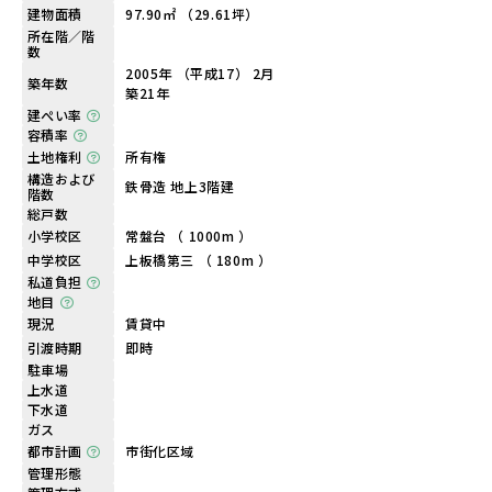
建物面積
97.90㎡ （29.61坪）
所在階／階
数
2005年 （平成17） 2月
築年数
築21年
建ぺい率
容積率
土地権利
所有権
構造および
鉄骨造 地上3階建
階数
総戸数
小学校区
常盤台 （ 1000m ）
中学校区
上板橋第三 （ 180m ）
私道負担
地目
現況
賃貸中
引渡時期
即時
駐車場
上水道
下水道
ガス
都市計画
市街化区域
管理形態