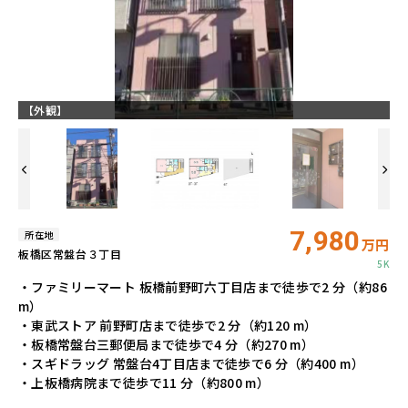
【外観】
【
7,980
所在地
万円
板橋区常盤台３丁目
5K
・ファミリーマート 板橋前野町六丁目店まで徒歩で2 分（約86
m）
・東武ストア 前野町店まで徒歩で2 分（約120 m）
・板橋常盤台三郵便局まで徒歩で4 分（約270 m）
・スギドラッグ 常盤台4丁目店まで徒歩で6 分（約400 m）
・上板橋病院まで徒歩で11 分（約800 m）