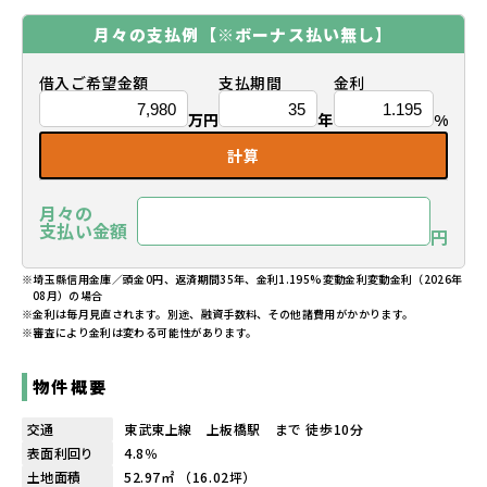
月々の支払例
【※ボーナス払い無し】
借入ご希望金額
支払期間
金利
万円
年
%
計算
月々の
支払い金額
円
※埼玉縣信用金庫／頭金0円、返済期間35年、金利1.195%変動金利変動金利（2026年
08月）の場合
※金利は毎月見直されます。別途、融資手数料、その他諸費用がかかります。
※審査により金利は変わる可能性があります。
物件概要
交通
東武東上線 上板橋駅 まで 徒歩10分
表面利回り
4.8％
土地面積
52.97㎡ （16.02坪）