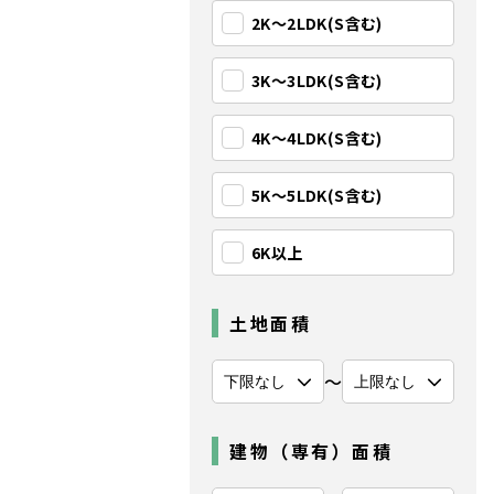
2K〜2LDK(S含む)
3K〜3LDK(S含む)
4K〜4LDK(S含む)
5K〜5LDK(S含む)
6K以上
土地面積
〜
建物（専有）面積