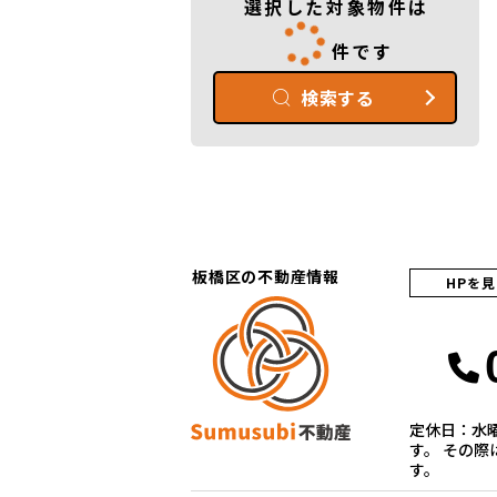
選択した対象物件は
件です
検索する
板橋区の不動産情報
HPを
定休日：水
す。 その
す。