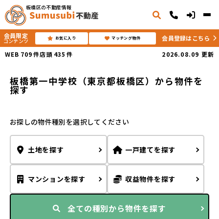
板橋区の不動産情報
会員限定
会員登録はこちら
お気に入り
マッチング物件
コンテンツ
WEB
709
件
店頭
435
件
2026.08.09
更新
板橋第一中学校（東京都板橋区）から物件を
探す
お探しの物件種別を選択してください
土地
を
探す
一戸建て
を
探す
マンション
を
探す
収益物件
を
探す
全ての種別から
物件を探す