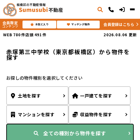
板橋区の不動産情報
会員限定
会員登録はこちら
お気に入り
マッチング物件
コンテンツ
WEB
780
件
店頭
491
件
2026.08.06
更新
赤塚第三中学校（東京都板橋区）から物件を
探す
お探しの物件種別を選択してください
土地
を
探す
一戸建て
を
探す
マンション
を
探す
収益物件
を
探す
全ての種別から
物件を探す