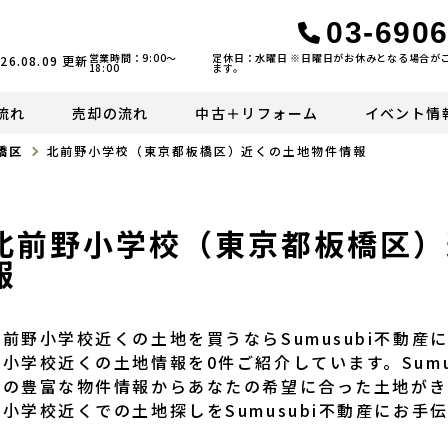
03-6906
営業時間：9:00〜
定休日：水曜日 ※日曜日がお休みとなる場合が
26.08.09
更新
18:00
ます。
流れ
売却の流れ
中古＋リフォーム
イベント情
橋区
北前野小学校（東京都板橋区）近くの土地物件情報
北前野小学校（東京都板橋区）
報
北前野小学校近くの土地を買うならSumusubi不動
野小学校近くの土地情報を0件ご紹介しています。Sumu
くの豊富な物件情報からあなたの希望に合った土地がき
野小学校近くでの土地探しをSumusubi不動産にお手