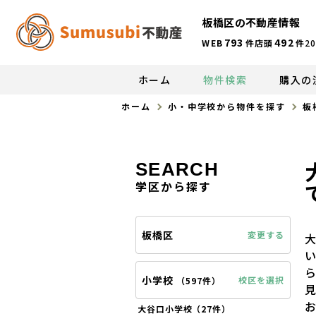
板橋区の不動産情報
793
492
WEB
件
店頭
件
20
ホーム
物件検索
購入の
ホーム
小・中学校から物件を探す
板
SEARCH
学区から探す
板橋区
変更する
小学校
校区を選択
（
597件
）
大谷口小学校（
27件
）