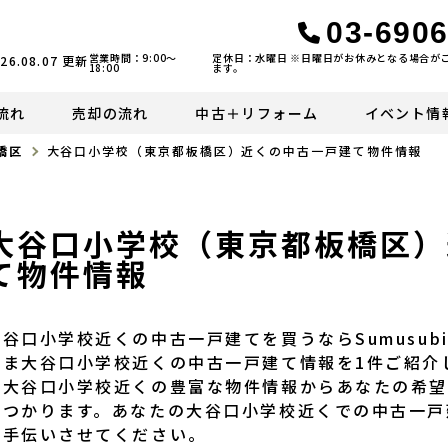
03-6906
営業時間：9:00〜
定休日：水曜日 ※日曜日がお休みとなる場合が
26.08.07
更新
18:00
ます。
流れ
売却の流れ
中古＋リフォーム
イベント情
橋区
大谷口小学校（東京都板橋区）近くの中古一戸建て物件情報
大谷口小学校（東京都板橋区）
て物件情報
大谷口小学校近くの中古一戸建てを買うならSumusu
いま大谷口小学校近くの中古一戸建て情報を1件ご紹介して
ら大谷口小学校近くの豊富な物件情報からあなたの希望
見つかります。あなたの大谷口小学校近くでの中古一戸建
お手伝いさせてください。