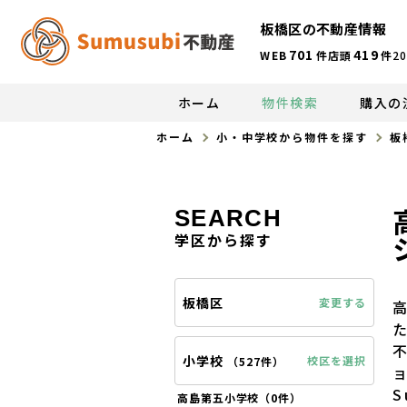
板橋区の不動産情報
701
419
WEB
件
店頭
件
20
ホーム
物件検索
購入の
ホーム
小・中学校から物件を探す
板
SEARCH
学区から探す
板橋区
変更する
小学校
校区を選択
（
527件
）
高島第五小学校（
0件
）