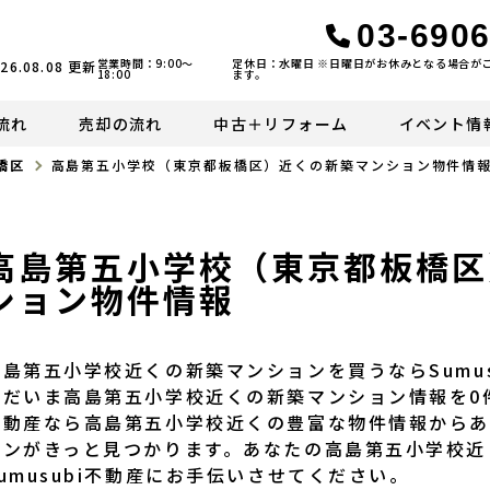
03-6906
営業時間：9:00〜
定休日：水曜日 ※日曜日がお休みとなる場合が
26.08.08
更新
18:00
ます。
流れ
売却の流れ
中古＋リフォーム
イベント情
橋区
高島第五小学校（東京都板橋区）近くの新築マンション物件情
高島第五小学校（東京都板橋区
ション物件情報
高島第五小学校近くの新築マンションを買うならSumu
ただいま高島第五小学校近くの新築マンション情報を0件ご
不動産なら高島第五小学校近くの豊富な物件情報から
ョンがきっと見つかります。あなたの高島第五小学校近
Sumusubi不動産にお手伝いさせてください。