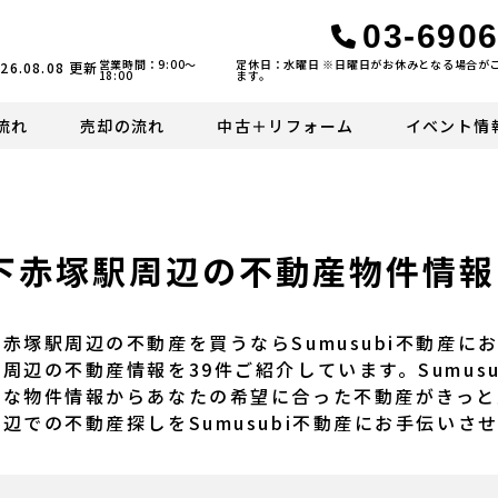
03-6906
営業時間：9:00〜
定休日：水曜日 ※日曜日がお休みとなる場合が
26.08.08
更新
18:00
ます。
流れ
売却の流れ
中古＋リフォーム
イベント情
下赤塚駅周辺の不動産物件情報
下赤塚駅周辺の不動産を買うならSumusubi不動産
駅周辺の不動産情報を39件ご紹介しています。Sumus
富な物件情報からあなたの希望に合った不動産がきっと
周辺での不動産探しをSumusubi不動産にお手伝いさ