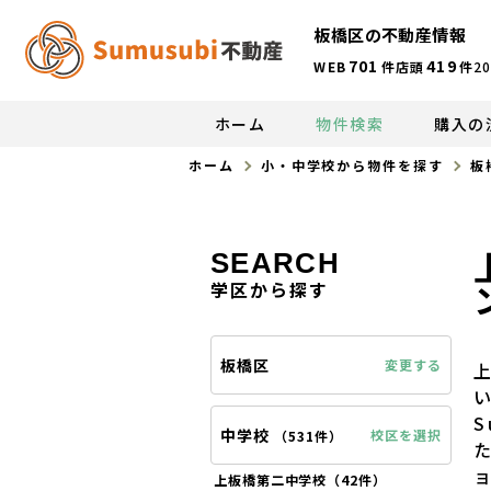
板橋区の不動産情報
701
419
WEB
件
店頭
件
20
ホーム
物件検索
購入の
ホーム
小・中学校から物件を探す
板
SEARCH
学区から探す
板橋区
変更する
中学校
校区を選択
（
531件
）
上板橋第二中学校（
42件
）