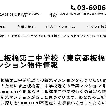
03-6906
営業時間：9:00〜
定休日：水曜日 ※日曜日がお休みとなる場合が
26.08.08
更新
18:00
ます。
流れ
売却の流れ
中古＋リフォーム
イベント情
橋区
上板橋第二中学校（東京都板橋区）近くの新築マンション物件
上板橋第二中学校（東京都板橋
ンション物件情報
上板橋第二中学校近くの新築マンションを買うならSum
い！ただいま上板橋第二中学校近くの新築マンション情
Sumusubi不動産なら上板橋第二中学校近くの豊富
た新築マンションがきっと見つかります。あなたの上板
ョン探しをSumusubi不動産にお手伝いさせてくださ