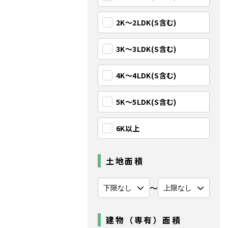
2K〜2LDK(S含む)
3K〜3LDK(S含む)
4K〜4LDK(S含む)
5K〜5LDK(S含む)
6K以上
土地面積
〜
建物（専有）面積