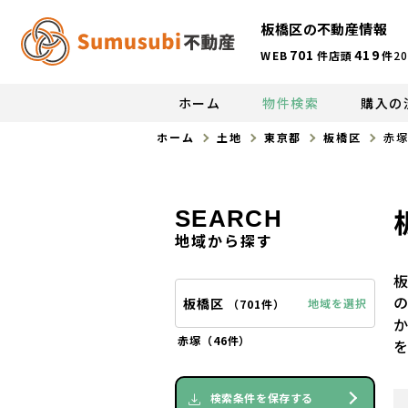
板橋区の不動産情報
701
419
WEB
件
店頭
件
20
ホーム
物件検索
購入の
ホーム
土地
東京都
板橋区
赤
SEARCH
地域から探す
板橋区
地域を選択
（
701件
）
赤塚（
46件
）
検索条件を保存する