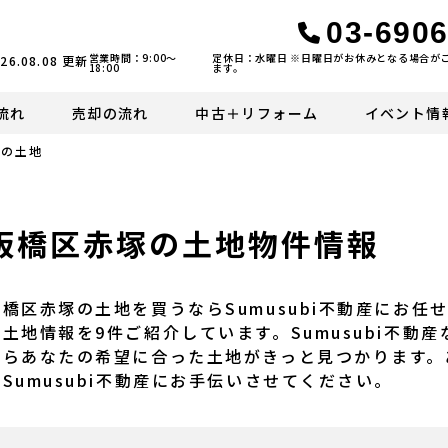
03-6906
営業時間：9:00〜
定休日：水曜日 ※日曜日がお休みとなる場合が
26.08.08
更新
18:00
ます。
流れ
売却の流れ
中古＋リフォーム
イベント情
塚の土地
板橋区赤塚の土地物件情報
板橋区赤塚の土地を買うならSumusubi不動産にお
の土地情報を9件ご紹介しています。Sumusubi不動
からあなたの希望に合った土地がきっと見つかります。
をSumusubi不動産にお手伝いさせてください。