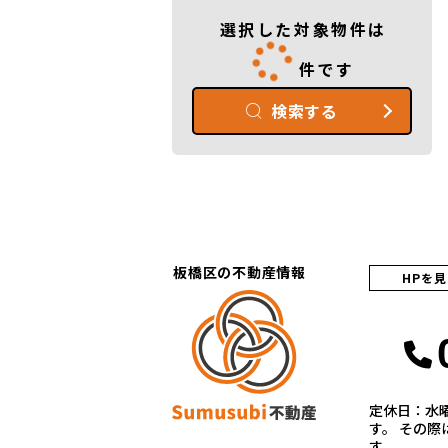
選択した対象物件は
件です
検索する
板橋区の不動産情報
HPを
定休日：水
す。 その
す。