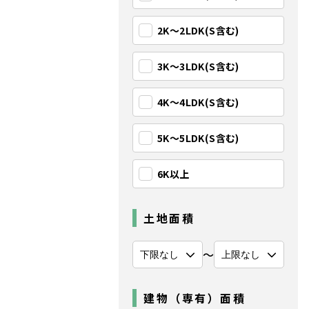
2K〜2LDK(S含む)
3K〜3LDK(S含む)
4K〜4LDK(S含む)
5K〜5LDK(S含む)
6K以上
土地面積
〜
建物（専有）面積