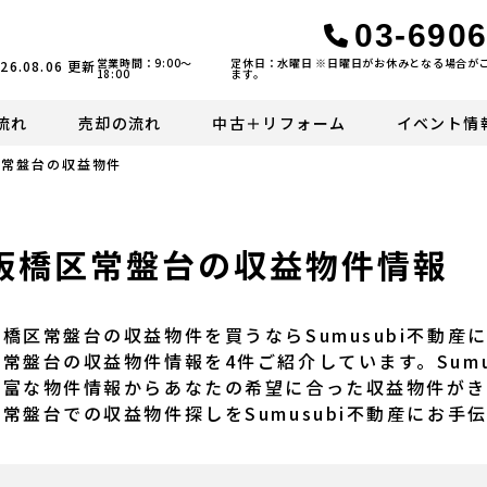
03-6906
営業時間：9:00〜
定休日：水曜日 ※日曜日がお休みとなる場合が
26.08.06
更新
18:00
ます。
流れ
売却の流れ
中古＋リフォーム
イベント情
常盤台の収益物件
板橋区常盤台の収益物件情報
板橋区常盤台の収益物件を買うならSumusubi不動
区常盤台の収益物件情報を4件ご紹介しています。Sumu
豊富な物件情報からあなたの希望に合った収益物件がき
区常盤台での収益物件探しをSumusubi不動産にお手